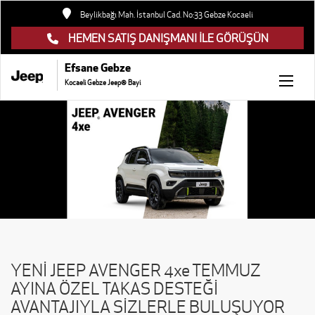
Beylikbağı Mah. İstanbul Cad. No:33 Gebze Kocaeli
HEMEN SATIŞ DANIŞMANI İLE GÖRÜŞÜN
Efsane Gebze
Kocaeli Gebze Jeep® Bayi
YENİ JEEP AVENGER 4xe TEMMUZ
AYINA ÖZEL TAKAS DESTEĞİ
AVANTAJIYLA SİZLERLE BULUŞUYOR