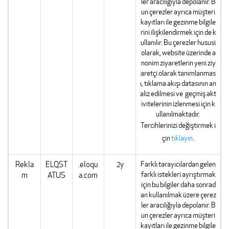
ler aracılığıyla depolanır. B
un çerezler ayrıca müşteri
kayıtları ile gezinme bilgile
rini ilişkilendirmek için de k
ullanılır. Bu çerezler hususi
olarak, website üzerinde a
nonim ziyaretlerin yeni ziy
aretçi olarak tanımlanmas
ı, tıklama akışı datasının an
aliz edilmesi ve geçmiş akt
ivitelerinin izlenmesi için k
ullanılmaktadır.
Tercihlerinizi değiştirmek i
çin
tıklayın
.
Rekla
ELQST
.eloqu
2y
Farklı tarayıcılardan gelen
farklı istekleri ayrıştırmak
m
ATUS
a.com
için bu bilgiler daha sonrad
an kullanılmak üzere çerez
ler aracılığıyla depolanır. B
un çerezler ayrıca müşteri
kayıtları ile gezinme bilgile