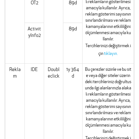
lı reklamların gösterilmesi
OT2
89d
amacıyla kullanılır. Ayrıca,
reklam gösterimi sayısının
sınırlandırılması ve reklam
kamanyalarının etkililiğini
Activit
89d
ölçümlenmesi amacıyla ku
yInfo2
llanılır.
Tercihlerinizi değiştirmek i
çin
tıklayın.
Rekla
IDE
Doubl
1y 364
Bu çerezler sizinle ve bu sit
e veya diğer siteler üzerin
m
eclick
d
deki tercihleriniz doğrultus
unda ilgi alanlarınızla alaka
lı reklamların gösterilmesi
amacıyla kullanılır. Ayrıca,
reklam gösterimi sayısının
sınırlandırılması ve reklam
kamanyalarının etkililiğini
ölçümlenmesi amacıyla ku
llanılır.
Tercihlerinizi değiştirmek i