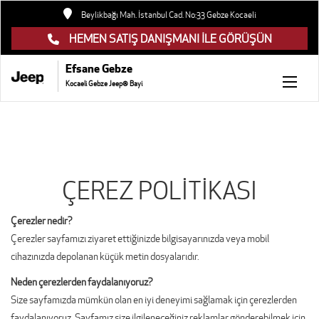
Beylikbağı Mah. İstanbul Cad. No:33 Gebze Kocaeli
HEMEN SATIŞ DANIŞMANI İLE GÖRÜŞÜN
Efsane Gebze
Kocaeli Gebze Jeep® Bayi
ÇEREZ POLİTİKASI
Çerezler nedir?
Çerezler sayfamızı ziyaret ettiğinizde bilgisayarınızda veya mobil
cihazınızda depolanan küçük metin dosyalarıdır.
Neden çerezlerden faydalanıyoruz?
Size sayfamızda mümkün olan en iyi deneyimi sağlamak için çerezlerden
faydalanıyoruz. Sayfamız size ilgileneceğiniz reklamlar gönderebilmek için