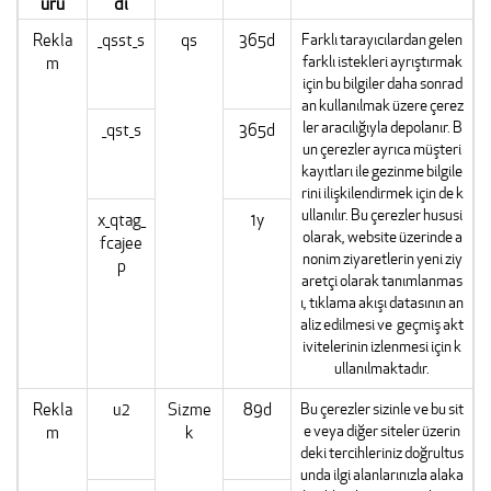
ürü
dı
Rekla
_qsst_s
qs
365d
Farklı tarayıcılardan gelen
farklı istekleri ayrıştırmak
m
için bu bilgiler daha sonrad
an kullanılmak üzere çerez
ler aracılığıyla depolanır. B
_qst_s
365d
un çerezler ayrıca müşteri
kayıtları ile gezinme bilgile
rini ilişkilendirmek için de k
ullanılır. Bu çerezler hususi
x_qtag_
1y
olarak, website üzerinde a
fcajee
nonim ziyaretlerin yeni ziy
p
aretçi olarak tanımlanmas
ı, tıklama akışı datasının an
aliz edilmesi ve geçmiş akt
ivitelerinin izlenmesi için k
ullanılmaktadır.
Rekla
u2
Sizme
89d
Bu çerezler sizinle ve bu sit
e veya diğer siteler üzerin
m
k
deki tercihleriniz doğrultus
unda ilgi alanlarınızla alaka