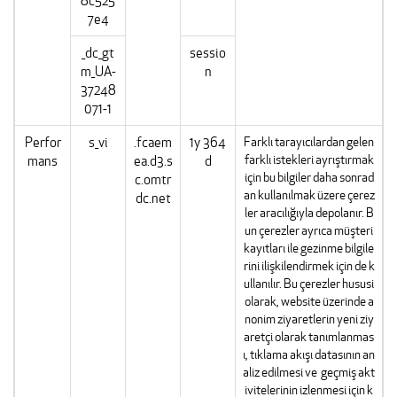
8c525
7e4
_dc_gt
sessio
m_UA-
n
37248
071-1
Perfor
s_vi
.fcaem
1y 364
Farklı tarayıcılardan gelen
farklı istekleri ayrıştırmak
mans
ea.d3.s
d
için bu bilgiler daha sonrad
c.omtr
an kullanılmak üzere çerez
dc.net
ler aracılığıyla depolanır. B
un çerezler ayrıca müşteri
kayıtları ile gezinme bilgile
rini ilişkilendirmek için de k
ullanılır. Bu çerezler hususi
olarak, website üzerinde a
nonim ziyaretlerin yeni ziy
aretçi olarak tanımlanmas
ı, tıklama akışı datasının an
aliz edilmesi ve geçmiş akt
ivitelerinin izlenmesi için k