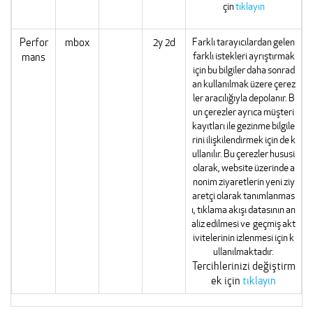
çin
tıklayın
Perfor
mbox
2y 2d
Farklı tarayıcılardan gelen
farklı istekleri ayrıştırmak
mans
için bu bilgiler daha sonrad
an kullanılmak üzere çerez
ler aracılığıyla depolanır. B
un çerezler ayrıca müşteri
kayıtları ile gezinme bilgile
rini ilişkilendirmek için de k
ullanılır. Bu çerezler hususi
olarak, website üzerinde a
nonim ziyaretlerin yeni ziy
aretçi olarak tanımlanmas
ı, tıklama akışı datasının an
aliz edilmesi ve geçmiş akt
ivitelerinin izlenmesi için k
ullanılmaktadır.
Tercihlerinizi değiştirm
ek için
tıklayın