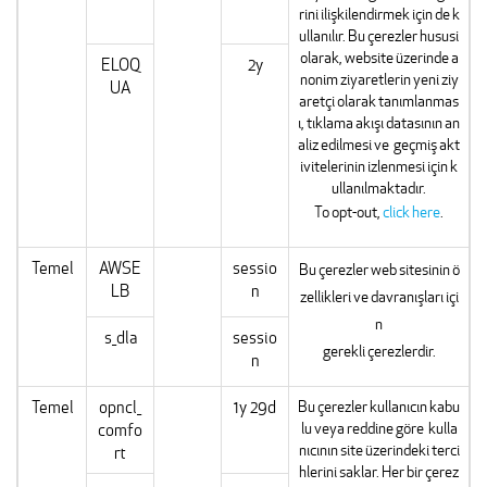
rini ilişkilendirmek için de k
ullanılır. Bu çerezler hususi
olarak, website üzerinde a
ELOQ
2y
nonim ziyaretlerin yeni ziy
UA
aretçi olarak tanımlanmas
ı, tıklama akışı datasının an
aliz edilmesi ve geçmiş akt
ivitelerinin izlenmesi için k
ullanılmaktadır.
To opt-out,
click here
.
Temel
AWSE
sessio
Bu çerezler web sitesinin ö
LB
n
zellikleri ve davranışları içi
n
s_dla
sessio
gerekli çerezlerdir.
n
Temel
opncl_
1y 29d
Bu çerezler kullanıcın kabu
lu veya reddine göre kulla
comfo
nıcının site üzerindeki terci
rt
hlerini saklar. Her bir çerez