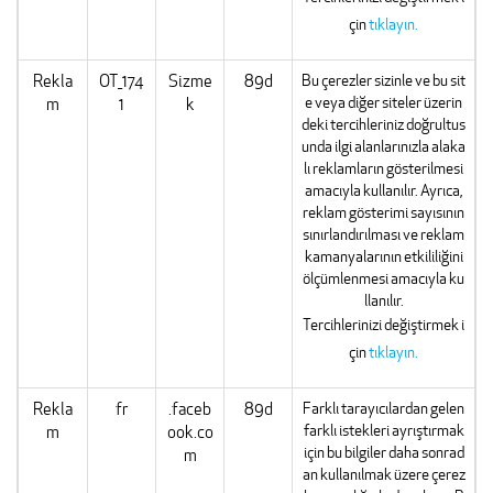
çin
tıklayın.
Rekla
OT_174
Sizme
89d
Bu çerezler sizinle ve bu sit
e veya diğer siteler üzerin
m
1
k
deki tercihleriniz doğrultus
unda ilgi alanlarınızla alaka
lı reklamların gösterilmesi
amacıyla kullanılır. Ayrıca,
reklam gösterimi sayısının
sınırlandırılması ve reklam
kamanyalarının etkililiğini
ölçümlenmesi amacıyla ku
llanılır.
Tercihlerinizi değiştirmek i
çin
tıklayın.
Rekla
fr
.faceb
89d
Farklı tarayıcılardan gelen
farklı istekleri ayrıştırmak
m
ook.co
için bu bilgiler daha sonrad
m
an kullanılmak üzere çerez