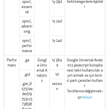
opncl_
1y 29d
farklı kategorilerle ilişkilidi
r.
essent
ial
opncl_
1y 24d
adverti
sing
opncl_
1y 24d
perfor
mance
Perfor
_ga
Googl
1y 364
Google Universal Analy
mans
e Univ
d
tics javascript kütüpha
ersal A
nesi tekil kullanıcıları a
_gid
1d
nalytic
yırt etmek ve için birin
s
ci parti çerezleri kullanı
_gat_21
sessio
r.
5757aa
n
Tercihlerinizi değiştirmek i
ded79
çin
tıklayın
753cc5
f3838