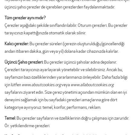
üçüncü şahıs çerezler de içerebilen çerezlerden faydalanmaktadır.
Tüm çerezler aynı mıdır?
Çerezler aşağıdaki şekilde sınıflandırılabilir. Oturum çerezleri. Bu çerezler
tarayıcınızı kapattığınızda otomatik olarak silinir.
Kalıcı çerezler:
Bu çerezler süreleri (çerezin oluşturulduğu/güncellendiği
andan itibaren dakika, gün veya yıl) dolana kadar cihazınızda kalırlar.
Üçüncü Şahıs çerezleri:
Bu çerezler üçüncü şahıslar adına depolanır.
Çerezleri tarayıcınızı ayarlayarak yönetebilir ve silebilirsiniz. Ancak bu,
sayfamızın bazı özelliklerinden yararlanmanızı önleyebilir. Daha fazla bilgi
için lütfen
www.aboutcookies.org
veya
www.allaboutcookies.org
sayfalarını ziyaret edin. Size çerez yönetimi açısından mümkün olan en iyi
deneyimi sağlamak için bu sayfadaki çerezleri amaçlarına göre dört
kategoriye ayırıyoruz: temel, konfor, performans, reklam.
Temel
: Bu çerezler sayfaların ve özelliklerinin doğru çalışması için zaruridir.
Ör. yetkilendirme çerezleri