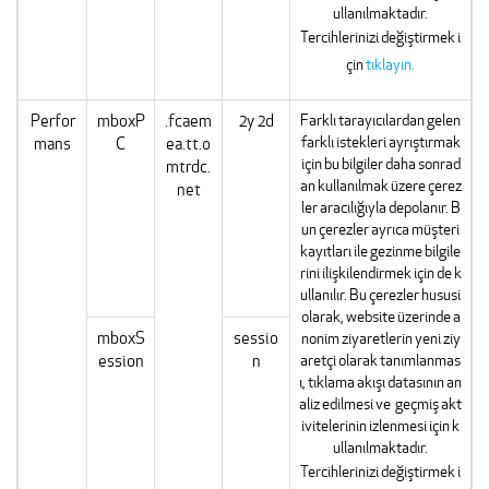
ullanılmaktadır.
Tercihlerinizi değiştirmek i
çin
tıklayın.
Perfor
mboxP
.fcaem
2y 2d
Farklı tarayıcılardan gelen
farklı istekleri ayrıştırmak
mans
C
ea.tt.o
için bu bilgiler daha sonrad
mtrdc.
an kullanılmak üzere çerez
net
ler aracılığıyla depolanır. B
un çerezler ayrıca müşteri
kayıtları ile gezinme bilgile
rini ilişkilendirmek için de k
ullanılır. Bu çerezler hususi
olarak, website üzerinde a
mboxS
sessio
nonim ziyaretlerin yeni ziy
ession
n
aretçi olarak tanımlanmas
ı, tıklama akışı datasının an
aliz edilmesi ve geçmiş akt
ivitelerinin izlenmesi için k
ullanılmaktadır.
Tercihlerinizi değiştirmek i