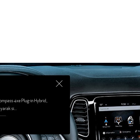
 Compass 4xe Plug-in Hybrid ,
ayarak si
...