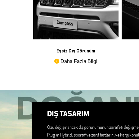
Eşsiz Dış Görünüm
Daha Fazla Bilgi
DIŞ TASARIM
Özü değişir ancak dış görünümünün zarafeti değişm
Plug-in Hybrid , sportif ve zarif hatlarını ve karşı ko