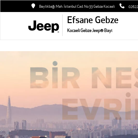
Beylikbağı Mah. İstanbul Cad. No:33 Gebze Kocaeli
0262
Efsane Gebze
Kocaeli Gebze Jeep® Bayi