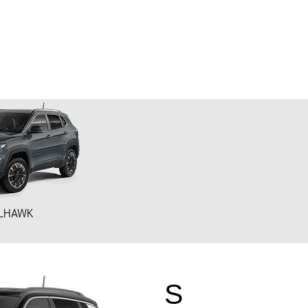
ILHAWK
S