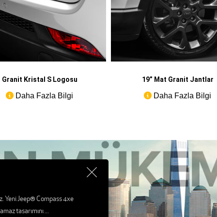
Granit Kristal S Logosu
19” Mat Granit Jantlar
Daha Fazla Bilgi
Daha Fazla Bilgi
ez. Yeni Jeep® Compass 4xe
nulamaz tasarımını
...