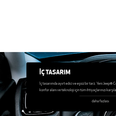
İÇ TASARIM
İç tasarımda ayırt edici ve eşsiz bir tarz. Yeni Jeep®
konfor alanı ve teknoloji için tüm ihtiyaçlarınızı karşıl
daha fazlası